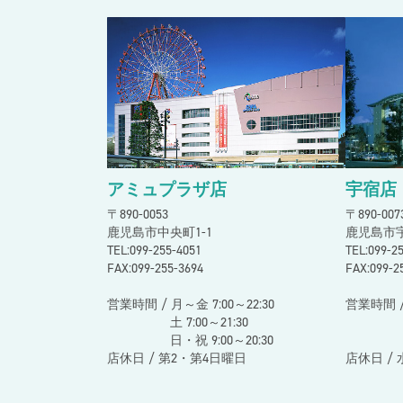
2026.7.2
宇宿店
【一般の方向け】下腹ぺたんこ体験レッ
2026.6.18
宇宿店
夏休み短期教室
2026.6.15
アミュプラザ店
夏の１日スイミング短期教室
アミュプラザ店
宇宿店
〒890-0053
〒890-00
鹿児島市中央町1-1
鹿児島市宇
TEL:099-255-4051
TEL:099-
FAX:099-255-3694
FAX:099-2
営業時間 / 月～金 7:00～22:30
営業時間 /
土 7:00～21:30
土 10:
日・祝 9:00～20:30
日・祝 
店休日 / 第2・第4日曜日
店休日 /