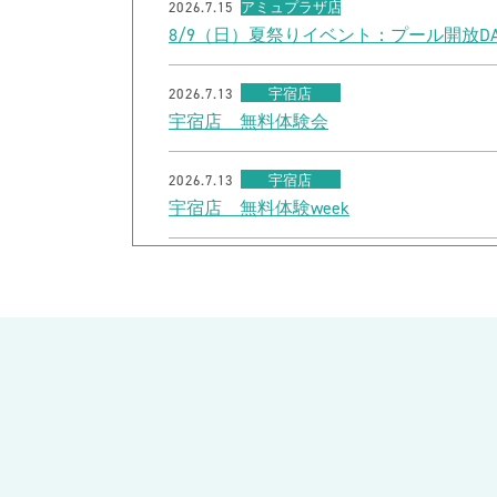
2026.7.15
アミュプラザ店
8/9（日）夏祭りイベント：プール開放DA
2026.7.13
宇宿店
宇宿店 無料体験会
2026.7.13
宇宿店
宇宿店 無料体験week
2026.7.9
川内店
夏休み短期水泳教室
2026.7.9
出水店
【30名様限定】夏休みフリーチョイスチ
2026.7.9
出水店
7/20（月祝）ジュニア1日体験会