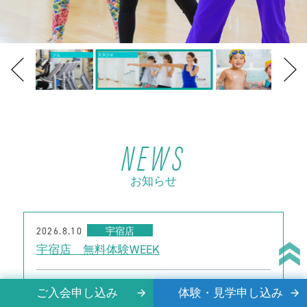
NEWS
お知らせ
2026.8.10
宇宿店
宇宿店 無料体験WEEK
2026.8.10
宇宿
ご入会申し込み
体験・見学申し込み