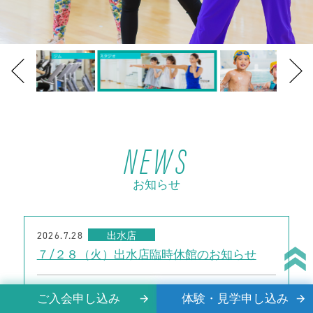
NEWS
お知らせ
2026.7.28
出水店
７/２８（火）出水店臨時休館のお知らせ
2026.7.15
アミュプラザ店
ご入会申し込み
体験・見学申し込み