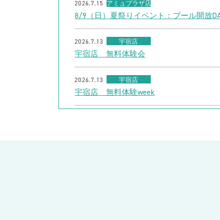
2026.7.15
アミュプラザ店
8/9（日）夏祭りイベント：プール開放DA
2026.7.13
宇宿店
宇宿店 無料体験会
2026.7.13
宇宿店
宇宿店 無料体験week
2026.7.9
川内店
夏休み短期水泳教室
2026.7.9
出水店
【30名様限定】夏休みフリーチョイスチ
2026.7.9
出水店
7/20（月祝）ジュニア1日体験会