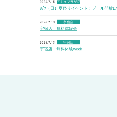
2026.7.15
アミュプラザ店
8/9（日）夏祭りイベント：プール開放DA
2026.7.13
宇宿店
宇宿店 無料体験会
2026.7.13
宇宿店
宇宿店 無料体験week
2026.7.9
川内店
夏休み短期水泳教室
2026.7.9
出水店
【30名様限定】夏休みフリーチョイスチ
2026.7.9
出水店
7/20（月祝）ジュニア1日体験会