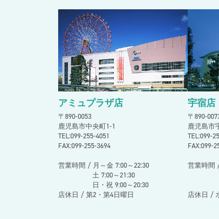
2026.7.2
宇宿店
【一般の方向け】下腹ぺたんこ体験レッ
2026.6.18
宇宿店
夏休み短期教室
2026.6.15
アミュプラザ店
夏の１日スイミング短期教室
アミュプラザ店
宇宿店
〒890-0053
〒890-00
鹿児島市中央町1-1
鹿児島市宇
TEL:099-255-4051
TEL:099-
FAX:099-255-3694
FAX:099-2
営業時間 / 月～金 7:00～22:30
営業時間 /
土 7:00～21:30
土 10:
日・祝 9:00～20:30
日・祝 
店休日 / 第2・第4日曜日
店休日 /