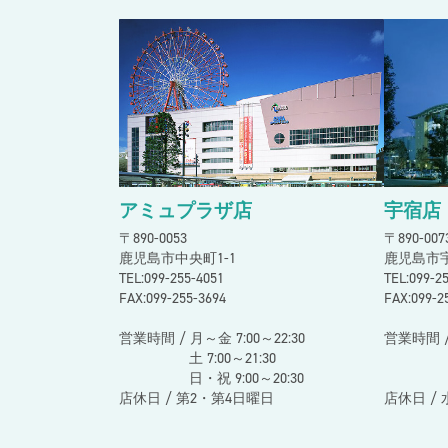
2026.7.2
宇宿店
【一般の方向け】下腹ぺたんこ体験レッ
2026.6.18
宇宿店
夏休み短期教室
2026.6.15
アミュプラザ店
夏の１日スイミング短期教室
アミュプラザ店
宇宿店
〒890-0053
〒890-00
鹿児島市中央町1-1
鹿児島市宇
TEL:099-255-4051
TEL:099-
FAX:099-255-3694
FAX:099-2
営業時間 / 月～金 7:00～22:30
営業時間 /
土 7:00～21:30
土 10:
日・祝 9:00～20:30
日・祝 
店休日 / 第2・第4日曜日
店休日 /