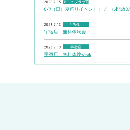
2026.7.15
アミュプラザ店
8/9（日）夏祭りイベント：プール開放DA
2026.7.13
宇宿店
宇宿店 無料体験会
2026.7.13
宇宿店
宇宿店 無料体験week
2026.7.9
川内店
夏休み短期水泳教室
2026.7.9
出水店
【30名様限定】夏休みフリーチョイスチ
2026.7.9
出水店
7/20（月祝）ジュニア1日体験会