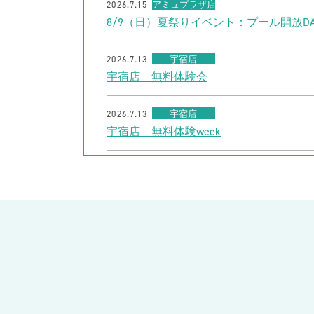
2026.7.15
アミュプラザ店
8/9（日）夏祭りイベント：プール開放DA
2026.7.13
宇宿店
宇宿店 無料体験会
2026.7.13
宇宿店
宇宿店 無料体験week
2026.7.9
川内店
夏休み短期水泳教室
2026.7.9
出水店
【30名様限定】夏休みフリーチョイスチ
2026.7.9
出水店
7/20（月祝）ジュニア1日体験会