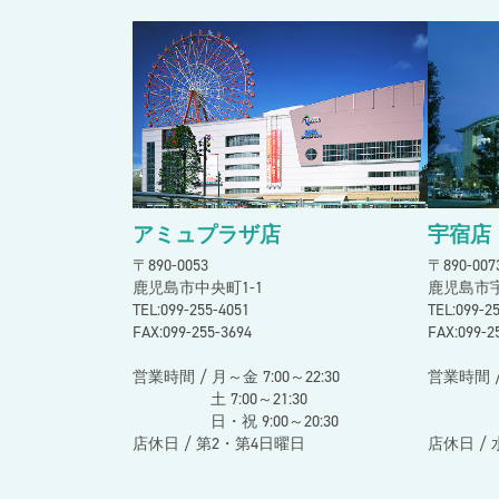
2026.7.2
宇宿店
【一般の方向け】下腹ぺたんこ体験レッ
2026.6.18
宇宿店
夏休み短期教室
2026.6.15
アミュプラザ店
夏の１日スイミング短期教室
アミュプラザ店
宇宿店
〒890-0053
〒890-00
鹿児島市中央町1-1
鹿児島市宇
TEL:099-255-4051
TEL:099-
FAX:099-255-3694
FAX:099-2
営業時間 / 月～金 7:00～22:30
営業時間 /
土 7:00～21:30
土 10:
日・祝 9:00～20:30
日・祝 
店休日 / 第2・第4日曜日
店休日 /