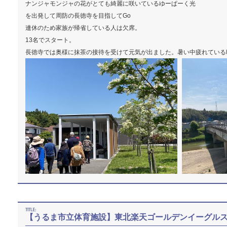
ナンジャモンジャの花がとても綺麗に咲いているゆーぱーく光
を出発して周防の長徳寺を目指してGo
連休のため家族が帰省している人は欠席。
13名でスタート。
長徳寺では奥様に抹茶の接待を受けて元気が出ました。暑い中疲れている
【うるま市立体育施設】東北楽天ゴールデンイーグル