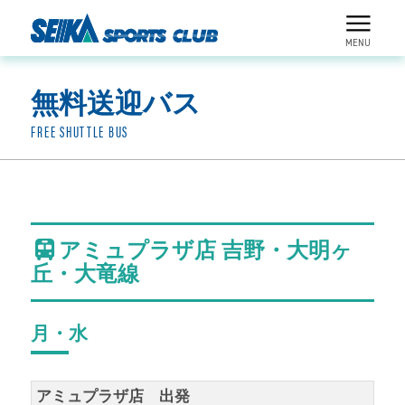
MENU
無料送迎バス
FREE SHUTTLE BUS
アミュプラザ店 吉野・大明ヶ
丘・大竜線
月・水
アミュプラザ店 出発