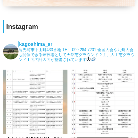
Instagram
kagoshima_sr
鹿児島市中山町433番地
TEL: 099-284-7201
全国大会や九州大会
も開催できる球技場として天然芝グラウンド２面、人工芝グラウ
ンド１面の計３面が整備されています